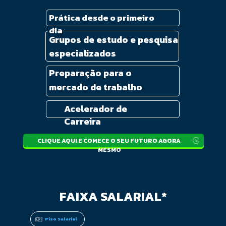
Prática desde o primeiro 
dia
Grupos de estudo e pesquisa 
especializados
Preparação para o 
mercado de trabalho
Acelerador de 
Carreira
CLIQUE AQUI E COMECE O SEU FUTURO AGORA 
MESMO
FAIXA SALARIAL*
Piso Salarial