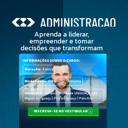
Aprenda a liderar, 
empreender e tomar 
decisões que transformam 
negócios.
INFORMAÇÕES SOBRE O CURSO:
Duração:
4 anos
Modalidade:
Presencial / Noturno
Unidades:
Campus Faculdade UNIGUAÇU São
Miguel do Iguaçu | Foz do Iguaçu | Palotina
INSCREVA-SE NO VESTIBULAR