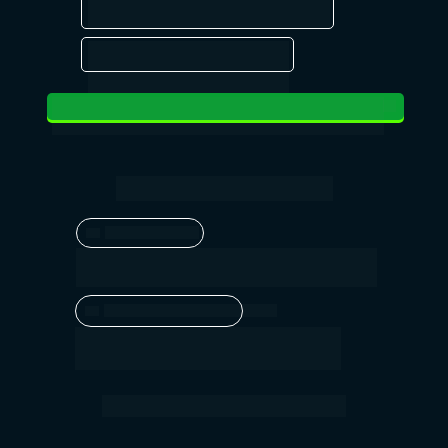
mercado de trabalho
Acelerador de 
Carreira
CLIQUE AQUI E COMECE O SEU FUTURO AGORA 
MESMO
FAIXA SALARIAL*
Piso salarial:
R$ 4.800/mês
Teto salarial em média:
R$ 6.100/mês
*Fontes: Crefito e Portal Salário