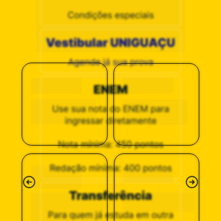
ESCOLHER A 
FACULDADE 
UNIGUAÇU?
Laboratórios 
Professores 
modernos
qualificados 
Equipamentos de 
Corpo docente com 
última geração para 
mestres e doutores, 
prática real desde o 
de destaque no 
primeiro semestre
mercado
Hospital 
Biblioteca 
Veterinário 
completa
Universitário
A maior estrutura de 
Acervo físico com 
saúde animal da 
milhares de títulos 
região, com 
disponíveis
equipamentos 