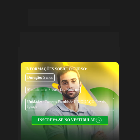
Cuidando da saúde funcional 
e reabilitando vidas!
INFORMAÇÕES SOBRE O CURSO:
Duração:
5 anos
Modalidade:
Presencial / Noturno
Unidades:
Campus Faculdade UNIGUAÇU Foz do
Iguaçu
INSCREVA-SE NO VESTIBULAR