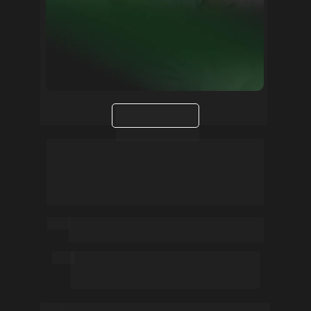
Foz do 
Iguaçu
APRENDIZADO PRÁTICO E 
CLINICO REAL ALINHADO 
COM AS DEMANDAS DO 
MERCADO.
•
Aprenda na prática já no primeiro 
semestre.
Participe de projetos sociais que 
•
transformam vidas e geram 
impacto real na comunidade.
•
Viva os desafios da profissão em um 