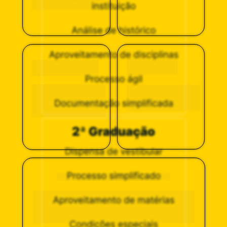
modernos e 
supervisão acadêmica
Acolhimento 
Reconhecimento 
humano 
MEC
Cursos com notas 
Ambiente acolhedor 
máximas nas 
onde cada aluno é 
avaliações do 
tratado de forma 
Ministério da 
personalizada
Educação
Inovação pedagógica
Metodologias ativas que colocam o aluno como 
protagonista 
Foco na prática: estágios supervisionados e projetos 
reais desde o início do curso